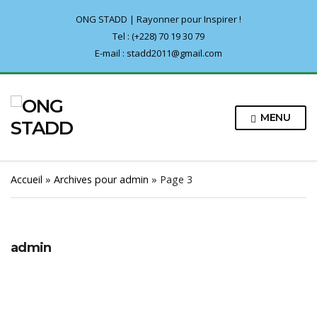
ONG STADD | Rayonner pour Inspirer !
Tel : (+228) 70 19 30 79
E-mail : stadd2011@gmail.com
MENU
Accueil
»
Archives pour admin
»
Page 3
admin