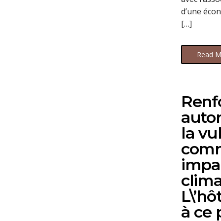
d’une écono
[…]
Read M
Renf
autor
la vu
comm
impa
clima
L\’h
à ce 