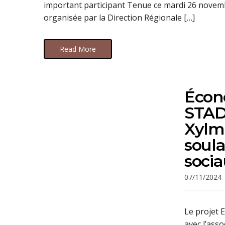
important participant Tenue ce mardi 26 novemb
organisée par la Direction Régionale […]
Read More
Écono
STADD
Xylm 
soula
soci
07/11/2024
Le projet 
avec l’asso