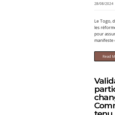
28/08/2024
Le Togo, d
les réform
pour assur
manifeste 
Read M
Valid
parti
chan
Commu
tenu 