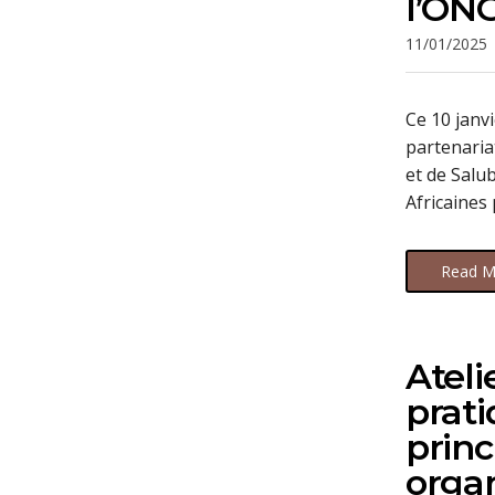
l’ON
11/01/2025
Ce 10 janv
partenaria
et de Salu
Africaines
Read M
Ateli
prati
princ
organ