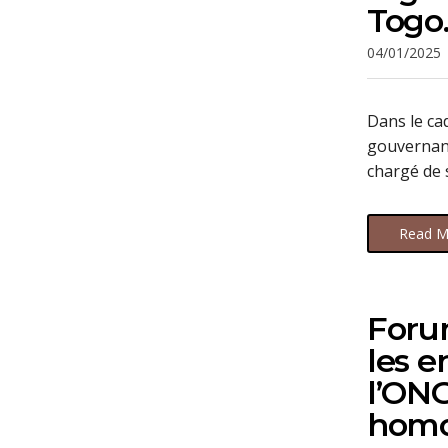
Togo
04/01/2025
Dans le cad
gouvernanc
chargé de 
Read M
Forum
les 
l’ONG
homo