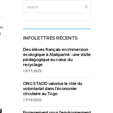
un
t
INFOLETTRES RÉCENTS
Des élèves français en immersion
écologique à Atakpamé : une visite
pédagogique au cœur du
recyclage
13/11/2025
ONG STADD valorise le rôle du
volontariat dans l’économie
circulaire au Togo
17/10/2025
u
Engagement pour l’environnement